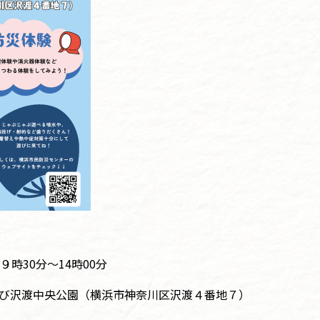
時30分～14時00分
び沢渡中央公園（横浜市神奈川区沢渡４番地７）